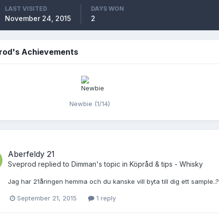
LAST VISITED
DAYS WON
November 24, 2015
2
rod's Achievements
Newbie (1/14)
Aberfeldy 21
Sveprod
replied to
Dimman
's topic in
Köpråd & tips - Whisky
Jag har 21åringen hemma och du kanske vill byta till dig ett sample..?
September 21, 2015
1 reply