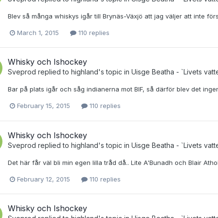
Blev så många whiskys igår till Brynäs-Växjö att jag väljer att inte f
March 1, 2015
110 replies
Whisky och Ishockey
Sveprod
replied to
highland
's topic in
Uisge Beatha - `Livets vatt
Bar på plats igår och såg indianerna mot BIF, så därför blev det inge
February 15, 2015
110 replies
Whisky och Ishockey
Sveprod
replied to
highland
's topic in
Uisge Beatha - `Livets vatt
Det här får väl bli min egen lilla tråd då.. Lite A'Bunadh och Blair Atho
February 12, 2015
110 replies
Whisky och Ishockey