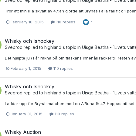
Sveprod
replied to
highland
's topic in
Uisge Beatha - `Livets vatt
Tror att min lilla skvätt av 47:an gjorde att Brynäs i alla fall fick 1 
February 10, 2015
110 replies
1
Whisky och Ishockey
Sveprod
replied to
highland
's topic in
Uisge Beatha - `Livets vatt
Det hjälpte ju;) Får räkna på om flaskans innehåll räcker till resten 
February 1, 2015
110 replies
Whisky och Ishockey
Sveprod
replied to
highland
's topic in
Uisge Beatha - `Livets vatt
Laddar upp för Brynäsmatchen med en A'Bunadh 47. Hoppas att set br
January 31, 2015
110 replies
Whisky Auction