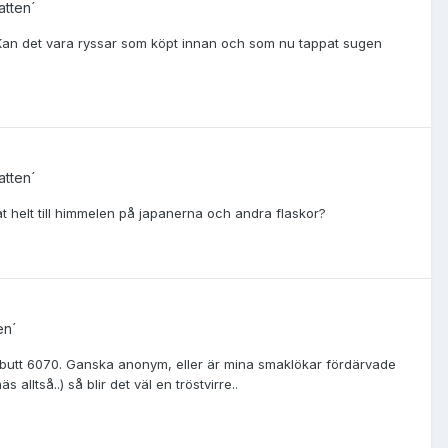
atten´
 Kan det vara ryssar som köpt innan och som nu tappat sugen
atten´
at helt till himmelen på japanerna och andra flaskor?
en´
cs butt 6070. Ganska anonym, eller är mina smaklökar fördärvade
lltså..) så blir det väl en tröstvirre..