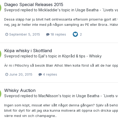
Diageo Special Releases 2015
Sveprod
replied to
Mickladdie
's topic in
Uisge Beatha - `Livets v
Dessa släpp har ju blivit helt ointressanta eftersom priserna gjort att
nej, jag är heller inte med på någon sampling av PE eller Brora.. Häl
September 5, 2015
18 replies
2
Köpa whisky i Skottland
Sveprod
replied to
Ejal
's topic in
Köpråd & tips - Whisky
Är ni i Pitlochry så besök Blair Athol. Men kolla först så att de har 
June 20, 2015
4 replies
Whisky Auction
Sveprod
replied to
MacNilsson
's topic in
Uisge Beatha - `Livets v
Ingen som köpt, missat eller sålt något denna gången? Själv så behöv
blivit för dyrt för att jag ska kunna motivera att öppna och dricka 
värre med vin och champagne..