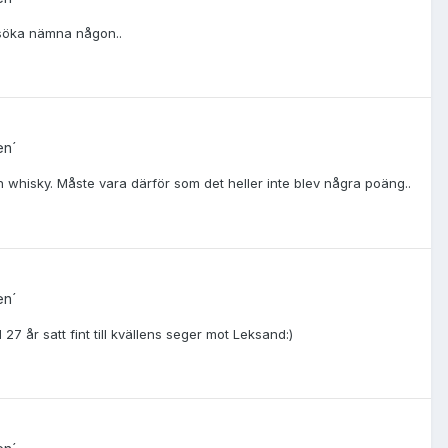
örsöka nämna någon..
en´
n whisky. Måste vara därför som det heller inte blev några poäng..
en´
l 27 år satt fint till kvällens seger mot Leksand:)