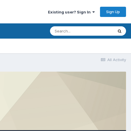
Sign Up
Existing user? Sign In
All Activity