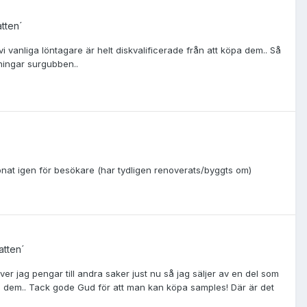
atten´
 vi vanliga löntagare är helt diskvalificerade från att köpa dem.. Så
sningar surgubben..
öppnat igen för besökare (har tydligen renoverats/byggts om)
atten´
er jag pengar till andra saker just nu så jag säljer av en del som
upp dem.. Tack gode Gud för att man kan köpa samples! Där är det