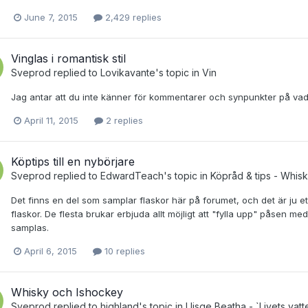
June 7, 2015
2,429 replies
Vinglas i romantisk stil
Sveprod
replied to
Lovikavante
's topic in
Vin
Jag antar att du inte känner för kommentarer och synpunkter på vad
April 11, 2015
2 replies
Köptips till en nybörjare
Sveprod
replied to
EdwardTeach
's topic in
Köpråd & tips - Whis
Det finns en del som samplar flaskor här på forumet, och det är ju et
flaskor. De flesta brukar erbjuda allt möjligt att "fylla upp" påsen m
samplas.
April 6, 2015
10 replies
Whisky och Ishockey
Sveprod
replied to
highland
's topic in
Uisge Beatha - `Livets vatt