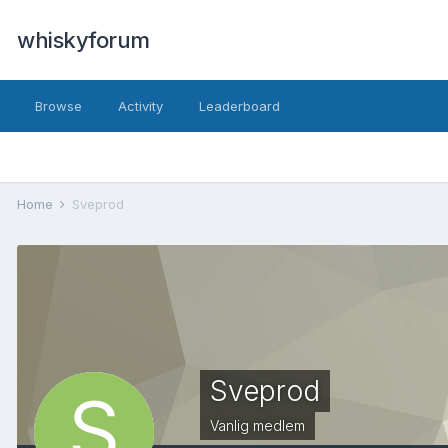
whiskyforum
Browse
Activity
Leaderboard
Home
Sveprod
Sveprod
Vanlig medlem