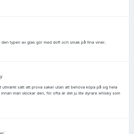
 den typen av glas gör med doft och smak på fina viner..
ky
t utmärkt sätt att prova saker utan att behöva köpa på sig hela
ed innan man skickar den, för ofta är det ju lite dyrare whisky som
en´