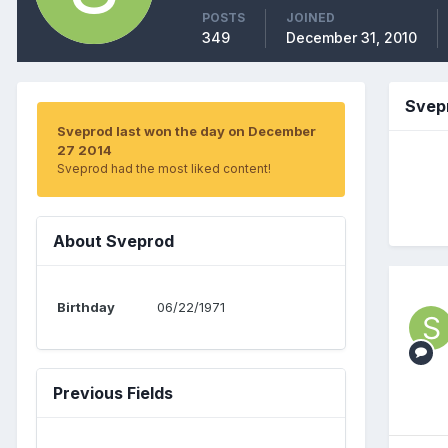
POSTS
JOINED
349
December 31, 2010
Svep
Sveprod last won the day on December
27 2014
Sveprod had the most liked content!
About Sveprod
Birthday
06/22/1971
Previous Fields