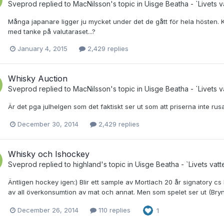
Sveprod
replied to
MacNilsson
's topic in
Uisge Beatha - `Livets v
Många japanare ligger ju mycket under det de gått för hela hösten.
med tanke på valutaraset...?
January 4, 2015
2,429 replies
Whisky Auction
Sveprod
replied to
MacNilsson
's topic in
Uisge Beatha - `Livets v
Är det pga julhelgen som det faktiskt ser ut som att priserna inte rus
December 30, 2014
2,429 replies
Whisky och Ishockey
Sveprod
replied to
highland
's topic in
Uisge Beatha - `Livets vatt
Äntligen hockey igen:) Blir ett sample av Mortlach 20 år signatory 
av all överkonsumtion av mat och annat. Men som spelet ser ut (Brynäs a
December 26, 2014
110 replies
1