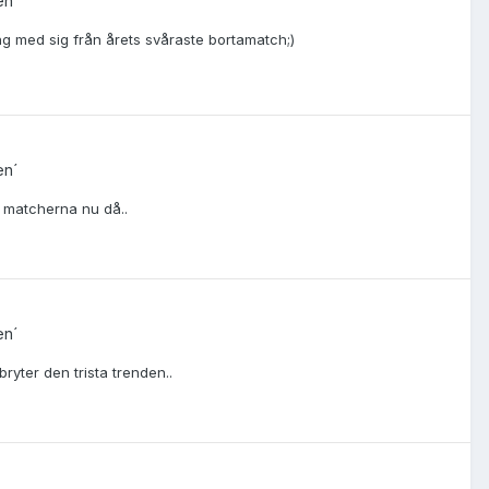
en´
poäng med sig från årets svåraste bortamatch;)
en´
av matcherna nu då..
en´
yter den trista trenden..