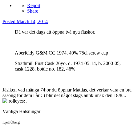
Report
Share
Posted
March 14, 2014
Då var det dags att öppna två nya flaskor.
Aberfeldy G&M CC 1974, 40% 75cl screw cap
Strathmill First Cask 26yo, d. 1974-05-14, b. 2000-05,
cask 1228, bottle no. 182, 46%
Jäsiken vad många 74:or du öppnar Mattias, det verkar vara en bra
säsong för dem i år :-) blir det något slags antiklimax den 18/8...
..
Vänliga Hälsningar
Kjell Öberg