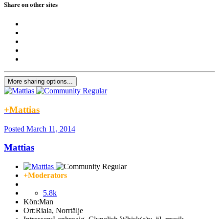
Share on other sites
More sharing options...
+Mattias
Posted
March 11, 2014
Mattias
+Moderators
5.8k
Kön:
Man
Ort:
Riala, Norrtälje