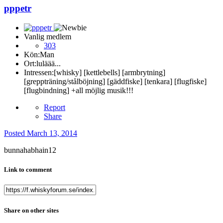
pppetr
Vanlig medlem
303
Kön:
Man
Ort:
luläää...
Intressen:
[whisky] [kettlebells] [armbrytning]
[greppträning/stålböjning] [gäddfiske] [tenkara] [flugfiske]
[flugbindning] +all möjlig musik!!!
Report
Share
Posted
March 13, 2014
bunnahabhain12
Link to comment
Share on other sites