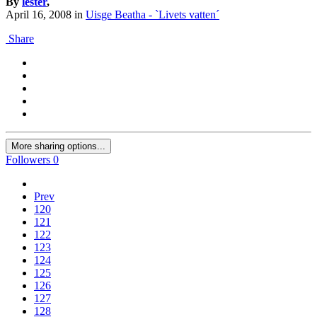
By
lester
,
April 16, 2008
in
Uisge Beatha - `Livets vatten´
Share
More sharing options...
Followers
0
Prev
120
121
122
123
124
125
126
127
128