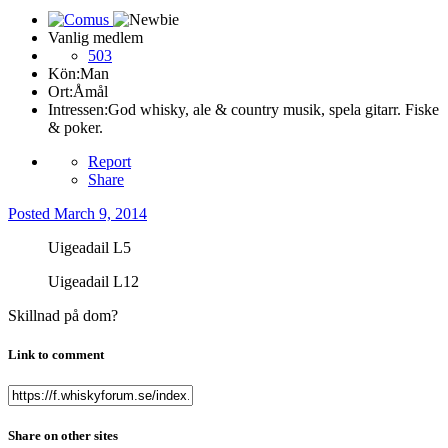
Vanlig medlem
503
Kön:
Man
Ort:
Åmål
Intressen:
God whisky, ale & country musik, spela gitarr. Fiske
& poker.
Report
Share
Posted
March 9, 2014
Uigeadail L5
Uigeadail L12
Skillnad på dom?
Link to comment
Share on other sites