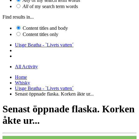
Any
of my search term words
All
of my search term words
Find results in...
Content titles and body
Content titles only
Uisge Beatha - `Livets vatten´
All Activity
Home
Whisky
Uisge Beatha - `Livets vatten´
Senast öppnade flaska. Korken åkte ur...
Senast öppnade flaska. Korken
åkte ur...