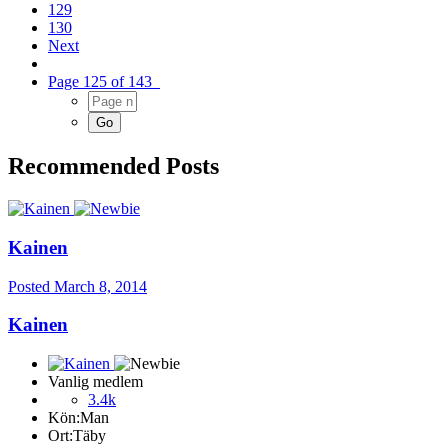
129
130
Next
Page 125 of 143
Recommended Posts
Kainen
Posted
March 8, 2014
Kainen
Vanlig medlem
3.4k
Kön:
Man
Ort:
Täby