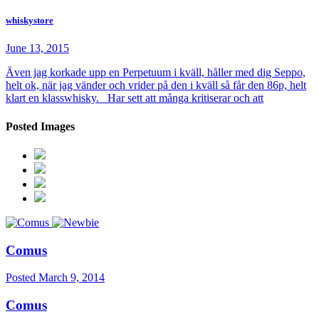
whiskystore
June 13, 2015
Även jag korkade upp en Perpetuum i kväll, håller med dig Seppo,
helt ok, när jag vänder och vrider på den i kväll så får den 86p, helt
klart en klasswhisky. Har sett att många kritiserar och att
Posted Images
Comus
Posted
March 9, 2014
Comus