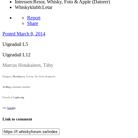
Intressen:
Resor, Whisky, Foto & Apple (Datorer)
Whiskyklubb:
Letar
Report
Share
Posted
March 8, 2014
Uigeadail L5
Uigeadail L12
Marcus Hotakainen, Täby
Fatägare,
Mackmyra
, Gravity:
De första dropparna
Ardbeg
committee member
Friends of
Laphroaig
Min
Samling
Link to comment