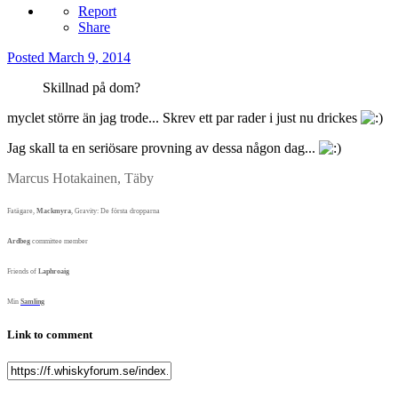
Report
Share
Posted
March 9, 2014
Skillnad på dom?
myclet större än jag trode... Skrev ett par rader i just nu drickes
Jag skall ta en seriösare provning av dessa någon dag...
Marcus Hotakainen, Täby
Fatägare,
Mackmyra
, Gravity:
De första dropparna
Ardbeg
committee member
Friends of
Laphroaig
Min
Samling
Link to comment