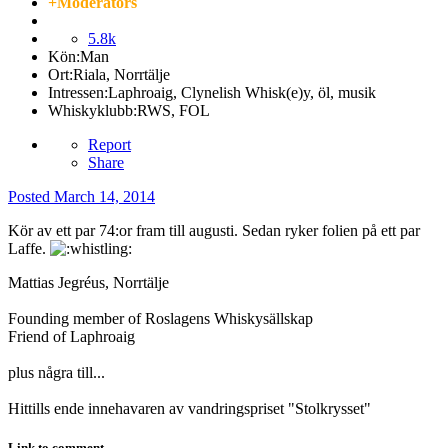
+Moderators
5.8k
Kön:
Man
Ort:
Riala, Norrtälje
Intressen:
Laphroaig, Clynelish Whisk(e)y, öl, musik
Whiskyklubb:
RWS, FOL
Report
Share
Posted
March 14, 2014
Kör av ett par 74:or fram till augusti. Sedan ryker folien på ett par
Laffe.
Mattias Jegréus, Norrtälje
Founding member of Roslagens Whiskysällskap
Friend of Laphroaig
plus några till...
Hittills ende innehavaren av vandringspriset "Stolkrysset"
Link to comment