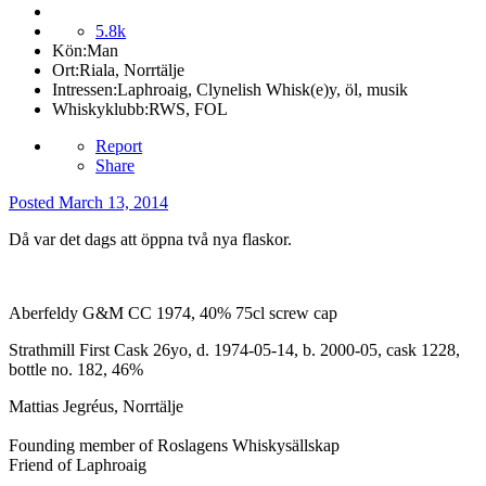
5.8k
Kön:
Man
Ort:
Riala, Norrtälje
Intressen:
Laphroaig, Clynelish Whisk(e)y, öl, musik
Whiskyklubb:
RWS, FOL
Report
Share
Posted
March 13, 2014
Då var det dags att öppna två nya flaskor.
Aberfeldy G&M CC 1974, 40% 75cl screw cap
Strathmill First Cask 26yo, d. 1974-05-14, b. 2000-05, cask 1228,
bottle no. 182, 46%
Mattias Jegréus, Norrtälje
Founding member of Roslagens Whiskysällskap
Friend of Laphroaig