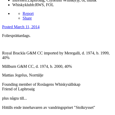
Intressen:
Laphroaig, Clynelish Whisk(e)y, öl, musik
Whiskyklubb:
RWS, FOL
Report
Share
Posted
March 11, 2014
Foliesprättardags.
Royal Brackla G&M CC imported by Meregalli, d. 1974, b. 1999,
40%
Millburn G&M CC, d. 1974, b. 2000, 40%
Mattias Jegréus, Norrtälje
Founding member of Roslagens Whiskysällskap
Friend of Laphroaig
plus några till...
Hittills ende innehavaren av vandringspriset "Stolkrysset"