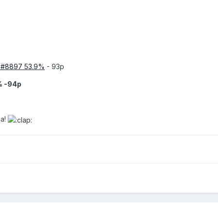
 #8897 53.9%
- 93p
% -94p
sa!