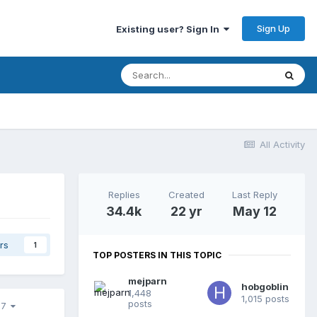
Sign Up
Existing user? Sign In
All Activity
Replies
Created
Last Reply
34.4k
22 yr
May 12
rs
1
TOP POSTERS IN THIS TOPIC
mejparn
hobgoblin
1,448
1,015 posts
posts
377