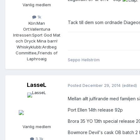
Vanlig medlem
1k
Tack till dem som ordnade Diageos
Kön:
Man
Ort:
Vallentuna
Intressen:
Sport God Mat
och Dryck Mina barn!
Whiskyklubb:
Ardbeg
Committee,Friends of
Laphroaig
Seppo Hellström
LasseL
Posted
December 29, 2014
(edited)
Mellan allt julfirande med familjen
Port Ellen 14th release 92p
Brora 35 YO 13th special release 
Vanlig medlem
Bowmore Devil's cask OB batch 2
3.3k