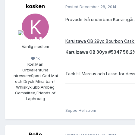
kosken
Posted
December 28, 2014
Provade två underbara Kurrar igår:
Karuizawa OB 29yo Bourbon Cask
Vanlig medlem
Karuizawa OB 30yo #5347 58.2
1k
Kön:
Man
Ort:
Vallentuna
Tack till Marcus och Lasse för des
Intressen:
Sport God Mat
och Dryck Mina barn!
Whiskyklubb:
Ardbeg
Committee,Friends of
Laphroaig
Seppo Hellström
Rolle
Posted
December 28, 2014