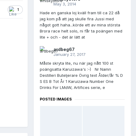
May 3, 2014
1
Hade en ganska loj kväll fram till ca 22 då
jag kom på att jag skulle fira Jussi med
något gott haha...körde ett av mina största
Brora race helt solo, ni får ta poängen med
lite + och - det är lätt at
ardbeg67
January 27, 2017
Måste skryta lite, nu när jag nått 100 st
poängsatta Karuizawa's :-) Nr Namn
Destilleri Buteljerare Övrig text Ålder/år % D
S ES B Tot År 1 Karuizawa Number One
Drinks For LMdW, Artifices serie, e
POSTED IMAGES