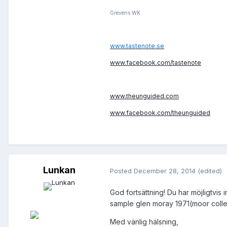
Grevens WK
www.tastenote.se
www.facebook.com/tastenote
www.theunguided.com
www.facebook.com/theunguided
Lunkan
Posted
December 28, 2014
(edited)
God fortsättning! Du har möjligtvis 
sample glen moray 1971(moor collec
Med vänlig hälsning,