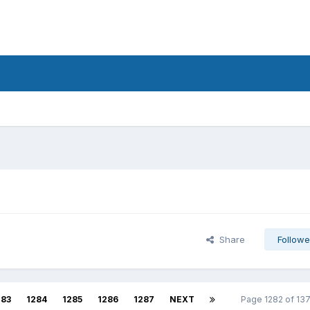
d
Share
Followe
283
1284
1285
1286
1287
NEXT
Page 1282 of 1