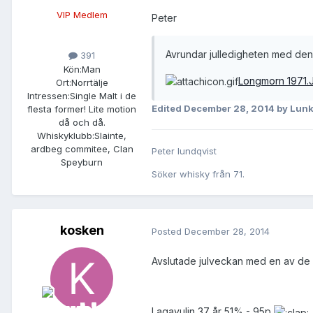
VIP Medlem
Peter
Avrundar julledigheten med d
391
Kön:
Man
Longmorn 1971.
Ort:
Norrtälje
Intressen:
Single Malt i de
Edited
December 28, 2014
by Lun
flesta former! Lite motion
då och då.
Whiskyklubb:
Slainte,
ardbeg commitee, Clan
Peter lundqvist
Speyburn
Söker whisky från 71.
kosken
Posted
December 28, 2014
Avslutade julveckan med en av de b
Lagavulin 37 år 51% - 95p