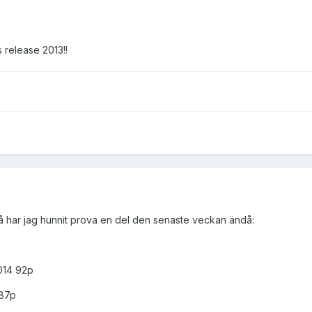
 release 2013!!
 så har jag hunnit prova en del den senaste veckan ändå:
2014 92p
 87p