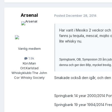
Arsenal
Posted
December 28, 2014
Har varit i Mexiko 2 veckor och v
fanns ju tequila, mescal, mojito o
lite whisky nu.
Vanlig medlem
1.9k
Springbank, OB, Symposion 20 års jubile
Kön:
Man
denna och ger den 88p, mycket trevlig.
Ort:
Karlstad
Whiskyklubb:
The John
Cor Whisky Society
Smakade också den igår, och den 
Springbank 14 year 2000/2014 Por
Springbank 19 year 1994/2014 Fre