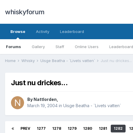
whiskyforum
Browse
Activity
Leaderboard
Forums
Gallery
Staff
Online Users
Leaderboar
Home
Whisky
Uisge Beatha - `Livets vatten´
Just nu drickes...
Just nu drickes...
By
Nattlorden
,
March 19, 2004
in
Uisge Beatha - `Livets vatten´
PREV
1277
1278
1279
1280
1281
1282
1