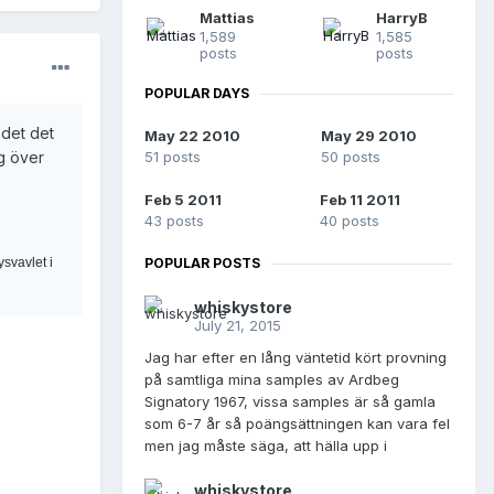
Mattias
HarryB
1,589
1,585
posts
posts
POPULAR DAYS
 det det
May 22 2010
May 29 2010
51 posts
50 posts
ig över
Feb 5 2011
Feb 11 2011
43 posts
40 posts
POPULAR POSTS
svavlet i
whiskystore
July 21, 2015
Jag har efter en lång väntetid kört provning
på samtliga mina samples av Ardbeg
Signatory 1967, vissa samples är så gamla
som 6-7 år så poängsättningen kan vara fel
men jag måste säga, att hälla upp i
whiskystore