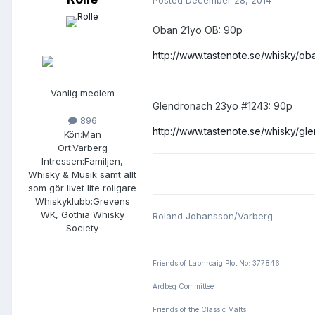
Oban 21yo OB: 90p
http://www.tastenote.se/whisky/ob
Vanlig medlem
Glendronach 23yo #1243: 90p
896
http://www.tastenote.se/whisky/g
Kön:
Man
Ort:
Varberg
Intressen:
Familjen,
Whisky & Musik samt allt
som gör livet lite roligare
Whiskyklubb:
Grevens
WK, Gothia Whisky
Roland Johansson/Varberg
Society
Friends of Laphroaig Plot No: 377846
Ardbeg Committee
Friends of the Classic Malts