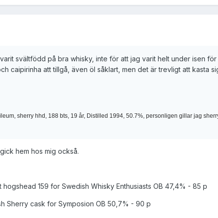
arit svältfödd på bra whisky, inte för att jag varit helt under isen för
ch caipirinha att tillgå, även öl såklart, men det är trevligt att kasta s
um, sherry hhd, 188 bts, 19 år, Distilled 1994, 50.7%, personligen gillar jag sherry
gick hem hos mig också.
t hogshead 159 for Swedish Whisky Enthusiasts OB 47,4% - 85 p
sh Sherry cask for Symposion OB 50,7% - 90 p