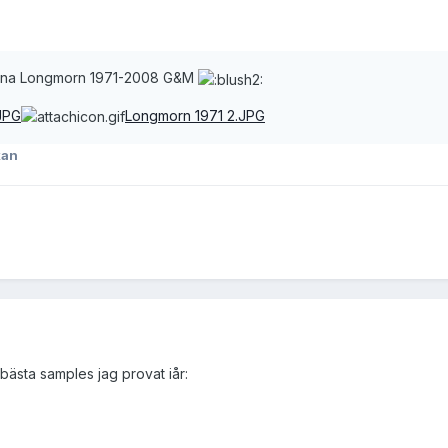
enna Longmorn 1971-2008 G&M
JPG
Longmorn 1971 2.JPG
kan
ästa samples jag provat iår: