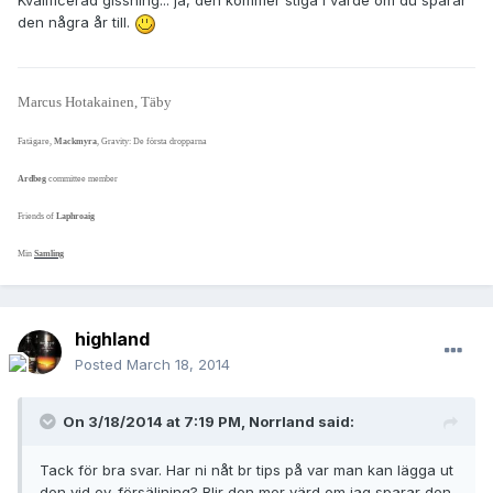
Kvalificerad gissning... ja, den kommer stiga i värde om du sparar
den några år till.
Marcus Hotakainen, Täby
Fatägare,
Mackmyra
, Gravity:
De första dropparna
Ardbeg
committee member
Friends of
Laphroaig
Min
Samling
highland
Posted
March 18, 2014
On 3/18/2014 at 7:19 PM, Norrland said:
Tack för bra svar. Har ni nåt br tips på var man kan lägga ut
den vid ev. försäljning? Blir den mer värd om jag sparar den