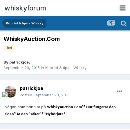
whiskyforum
Köpråd & tips - Whisky
WhiskyAuction.Com
hej
By
patrickjoe
,
September 23, 2015
in
Köpråd & tips - Whisky
patrickjoe
Posted
September 23, 2015
Någon som handlat på
WhiskyAuction.Com?? Hur fungerar den
sidan? Är den "säker"? *Nybörjare*