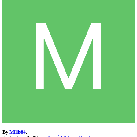
By
Millis84
,